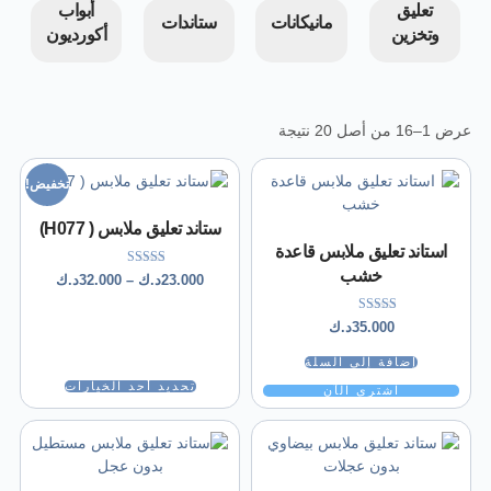
تعليق
أبواب
مانيكانات
ستاندات
وتخزين
أكورديون
عرض 1–16 من أصل 20 نتيجة
تخفيض!
ستاند تعليق ملابس ( H077)
استاند تعليق ملابس قاعدة
خشب
تم التقييم
23.000
د.ك
–
32.000
د.ك
5.00
من 5
تم التقييم
35.000
د.ك
5.00
من 5
إضافة إلى السلة
تحديد أحد الخيارات
اشتري الآن