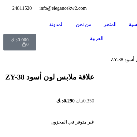
24811520
info@elegancekw2.com
سية
المتجر
من نحن
المدونة
العربية
0.000
د.ك
0
د ZY-38
علاقة ملابس لون أسود ZY-38
0.350
د.ك
0.290
د.ك
غير متوفر في المخزون