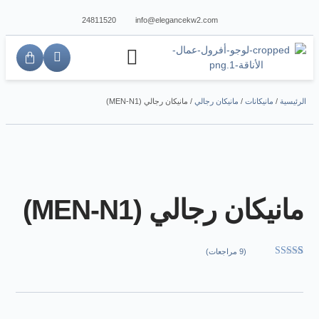
24811520
info@elegancekw2.com
الرئيسية
/
مانيكانات
/
مانيكان رجالي
/ مانيكان رجالي (MEN-N1)
مانيكان رجالي (MEN-N1)
(
9
مراجعات)
9
تم التقييم بـ
5.00
من 5
بناءً على
تقييم
عملاء