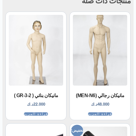
منتجات ذات صلة
مانيكان رجالي (MEN-N6)
مانيكان بناتي ( GR-3-2 )
48.000
د.ك
22.000
د.ك
قراءة المزيد
قراءة المزيد
تخفيض!