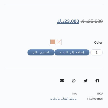
بناءً على
تقييم
عملاء
25.000
د.ك
23.000
د.ك
Color
إضافة إلى السلة
اشتري الآن
N/A
SKU :
Categories :
مانيكان أطفال
,
مانيكانات