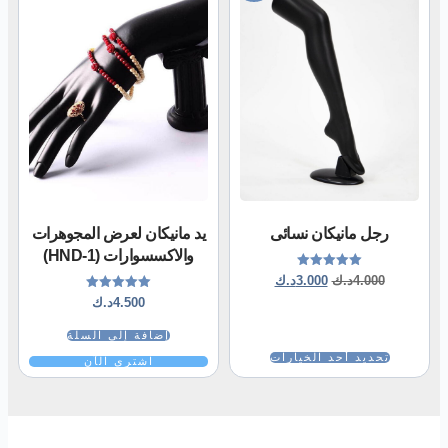
رجل مانيكان نسائى
يد مانيكان لعرض المجوهرات
والاكسسوارات (HND-1)
تم التقييم
4.000
د.ك
3.000
د.ك
5.00
تم التقييم
4.500
د.ك
من 5
5.00
من 5
إضافة إلى السلة
تحديد أحد الخيارات
اشتري الآن