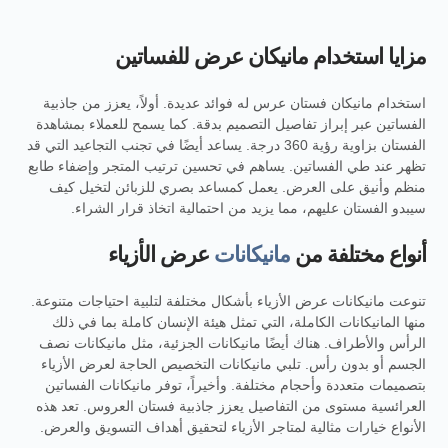
مزايا استخدام مانيكان عرض للفساتين
استخدام مانيكان فستان عرس له فوائد عديدة. أولاً، يعزز من جاذبية
الفساتين عبر إبراز تفاصيل التصميم بدقة. كما يسمح للعملاء بمشاهدة
الفستان بزاوية رؤية 360 درجة. يساعد أيضًا في تجنب التجاعيد التي قد
تظهر عند طي الفساتين. يساهم في تحسين ترتيب المتجر وإضفاء طابع
منظم وأنيق على العرض. يعمل كمساعد بصري للزبائن لتخيل كيف
سيبدو الفستان عليهم، مما يزيد من احتمالية اتخاذ قرار الشراء.
أنواع مختلفة من
مانيكانات
عرض الأزياء
تنوعت مانيكانات عرض الأزياء بأشكال مختلفة لتلبية احتياجات متنوعة.
منها المانيكانات الكاملة، التي تمثل هيئة الإنسان كاملة بما في ذلك
الرأس والأطراف. هناك أيضًا مانيكانات الجزئية، مثل مانيكانات نصف
الجسم أو بدون رأس. تلبي مانيكانات التخصيص الحاجة لعرض الأزياء
بتصميمات متعددة وأحجام مختلفة. وأخيراً، توفر مانيكانات الفساتين
العرائسية مستوى من التفاصيل يعزز جاذبية فستان العروس. تعد هذه
الأنواع خيارات مثالية لمتاجر الأزياء لتحقيق أهداف التسويق والعرض.