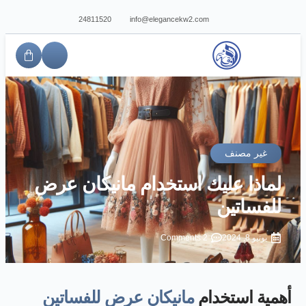
24811520
info@elegancekw2.com
غير مصنف
لماذا عليك استخدام مانيكان عرض
للفساتين
يونيو 8, 2024
2 Comments
أهمية استخدام
مانيكان عرض للفساتين