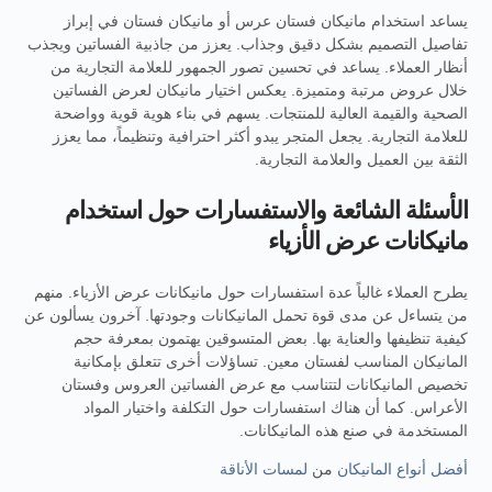
يساعد استخدام مانيكان فستان عرس أو مانيكان فستان في إبراز
تفاصيل التصميم بشكل دقيق وجذاب. يعزز من جاذبية الفساتين ويجذب
أنظار العملاء. يساعد في تحسين تصور الجمهور للعلامة التجارية من
خلال عروض مرتبة ومتميزة. يعكس اختيار مانيكان لعرض الفساتين
الصحية والقيمة العالية للمنتجات. يسهم في بناء هوية قوية وواضحة
للعلامة التجارية. يجعل المتجر يبدو أكثر احترافية وتنظيماً، مما يعزز
الثقة بين العميل والعلامة التجارية.
الأسئلة الشائعة والاستفسارات حول استخدام
مانيكانات عرض الأزياء
يطرح العملاء غالباً عدة استفسارات حول مانيكانات عرض الأزياء. منهم
من يتساءل عن مدى قوة تحمل المانيكانات وجودتها. آخرون يسألون عن
كيفية تنظيفها والعناية بها. بعض المتسوقين يهتمون بمعرفة حجم
المانيكان المناسب لفستان معين. تساؤلات أخرى تتعلق بإمكانية
تخصيص المانيكانات لتتناسب مع عرض الفساتين العروس وفستان
الأعراس. كما أن هناك استفسارات حول التكلفة واختيار المواد
المستخدمة في صنع هذه المانيكانات.
أفضل أنواع المانيكان
من
لمسات الأناقة