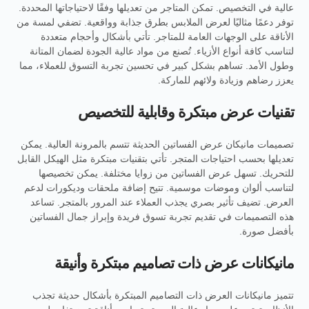
عالية في التخصيص. تمكن المتاجر من تعديلها وفقًا لاحتياجاتها المحددة.
توفر دعمًا مثاليًا لعرض الملابس بطرق جذابة وواقعية. تضفي لمسة من
الأناقة على الوجهات العامة للمتاجر. تأتي بأشكال وأحجام متعددة
لتناسب كافة أنواع الأزياء. تُصنع من مواد عالية الجودة لضمان المتانة
وطول الأمد. تساهم بشكل كبير في تحسين تجربة التسوق للعملاء، مما
يعزز رضاهم وزيادة ولائهم للماركة.
تقنيات عرض مبتكرة وقابلية للتخصيص
تصميمات مانيكان عرض الفساتين الحديثة تتسم بالمرونة العالية. يمكن
تعديلها بحسب احتياجات المتجر. تأتي بتقنيات مبتكرة مثل الهيكل القابل
للتحريك. تسهل عرض الفساتين من زوايا مختلفة. يمكن تخصيصها
لتناسب ألوان وموضات موسمية. تتيح إضافة ملحقات وديكورات لدعم
العرض. تضيف تأثير بصري يجذب العملاء عند المرور بالمتجر. تساعد
هذه التصميمات في تقديم تجربة تسوق فريدة وإبراز جمال الفساتين
بأفضل صورة.
مانيكانات عرض ذات تصاميم مبتكرة وأنيقة
تتميز مانيكانات العرض ذات التصاميم المبتكرة بأشكال حديثة تجذب