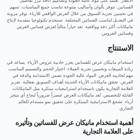
الأنظار. تعتمد على مواد عالية الجودة وتصاميم أناقة تبرز تفاصيل
الفساتين. تتوفر بألوان وأساليب متنوعة تناسب جميع المناسبات. تسهم
في تحسين تجربة التسوق من خلال العرض الواقعي للأزياء. توفر مرونة
في التعديل لتناسب الفساتين المختلفة. تستخدم تكنولوجيا متقدمة لإنتاج
مانيكانات أكثر دقة وواقعية. تعد خياراً مثالياً لعرض فساتين العرس
وفساتين العروس.
الاستنتاج
استخدام مانيكان عرض للفساتين يعزز جاذبية عروض الأزياء. يساعد في
زيادة المبيعات وتحسين تجربة العملاء. اختيار الحجم والتصميم المناسب
مهم لجاذبية العرض. المواد عالية الجودة تضمن الاستدامة والدقة في
العرض. تحقق مانيكانات الأزياء الحديثة أهداف التسويق بفعالية. تعزيز
العلامة التجارية يكون باستخدام استراتيجيات مبتكرة مثل المانيكانات
القابلة للتخصيص. تُعد مانيكانات العرض عنصراً ضرورياً لنجاح أي متجر
أزياء. تشجع الاستراتيجية المبتكرة على تحقيق نمو مستدام للعالم
التجاري.
أهمية استخدام مانيكان عرض للفساتين وتأثيره
على العلامة التجارية