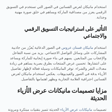
استخدام مانيكان لعرض الفساتين في الصور التي تستخدم في التسويق
الرقمي يعزز من مصداقية الماركة ويساهم في خلق صورة مهنية
وجذابة.
التأثير على استراتيجيات التسويق الرقمي
والاجتماعي
استخدام
مانيكان فستان عروس
في الصور الدعائية يُعزّز من جاذبية
المشاركات على وسائل التواصل الاجتماعي. يزيد من نسبة التفاعل
والإعجاب بين المتابعين. يسهم في بناء صورة إيجابية للماركة ويساعد
على انتشارها. تحسين عرض المنتجات بطرق بصرية يساهم في زيادة
معدلات النقر والشراء. توفر المانيكانات وسيلة فعالة لإظهار تفاصيل
الأزياء بدقة في الصور والفيديوهات. يعكس استخدام مانيكان لعرض
الفساتين احترافية العلامة التجارية ويظهر اهتمامها بالتفاصيل.
مزايا تصميمات مانيكانات عرض الأزياء
الحديثة
تصميمات
مانيكانات عرض الأزياء
الحديثة تتميز بتقنيات مبتكرة ومرونة