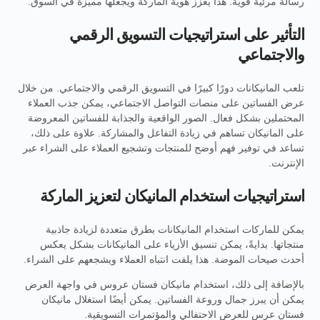
رسالة مرئية قوية. هذا يعزز هوية الماركة ويجعلها مميزة في السوق.
التأثير على استراتيجيات التسويق الرقمي
والاجتماعي
تلعب المانيكانات دورًا كبيرًا في التسويق الرقمي والاجتماعي. من خلال
عرض الفساتين على منصات التواصل الاجتماعي، يمكن جذب العملاء
المحتملين بشكل فعال. الصور الواقعية والجذابة للفساتين المعروضة
على المانيكان تساهم في زيادة التفاعل والمشاركة. علاوة على ذلك،
تساعد في توفير فهم أوضح للمنتجات وتشجيع العملاء على الشراء عبر
الإنترنت.
استراتيجيات استخدام المانيكان لتعزيز الماركة
يمكن للماركات استخدام المانيكانات بطرق متعددة لزيادة جاذبية
منتجاتها. بدايةً، يمكن تنسيق الأزياء على المانيكانات بشكل يعكس
أحدث صيحات الموضة. هذا يلفت انتباه العملاء ويشجعهم على الشراء.
بالإضافة إلى ذلك، استخدام مانيكان فستان عروس في واجهة العرض
يمكن أن يبرز جمال وروعة الفساتين. يمكن أيضًا استغلال مانيكان
فستان عرس للعرض الاحتفالي والمؤتمرات التسويقية.