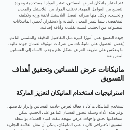
عند اختيار مانيكان لعرض الفساتين، تعتبر المواد المستخدمة وجودة
التصنيع من العوامل المهمة. تختلف المواد بين البلاستيك والمعدن
والخشب، ولكل منها ميزاته. يُفضل البلاستيك لخفة وزنه وتكلفته
المنخفضة، بينما يتميز المعدن بالمتانة والاستقرار. تُعطي المانيكانات
المصنوعة من الخشب لمسة تقليدية وأناقة إضافية.
جودة التصنيع تعني أمورًا كثيرة مثل التفاصيل الدقيقة والملمس الناعم.
يُفضل الحصول على مانيكانات من شركات موثوقة لضمان جودة عالية،
ما ينعكس على طريقة العرض بشكل عام وجذب الانتباه إلى الفساتين
المعروضة.
مانيكانات عرض للفساتين وتحقيق أهداف
التسويق
استراتيجيات استخدام المانيكان لتعزيز الماركة
تستخدم المانيكانات كأداة فعالة لعرض جاذبية الفساتين وإبراز تفاصيلها.
توفر هذه الأداة وسيلة لتصور الفستان كما هو على الجسم. يمكن
استخدامها لخلق واجهات عرض مبهجة تلفت انتباه العملاء. بواسطة
التنسيق الاحترافي للأزياء على المانيكان، يمكن أن تنقل العلامة التجارية