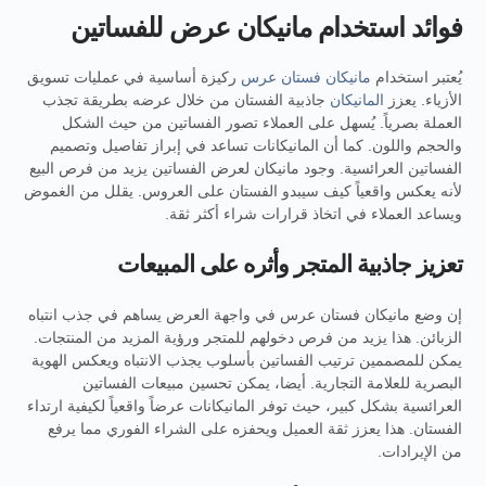
فوائد استخدام مانيكان عرض للفساتين
يُعتبر استخدام
مانيكان فستان عرس
ركيزة أساسية في عمليات تسويق
الأزياء. يعزز
المانيكان
جاذبية الفستان من خلال عرضه بطريقة تجذب
العملة بصرياً. يُسهل على العملاء تصور الفساتين من حيث الشكل
والحجم واللون. كما أن المانيكانات تساعد في إبراز تفاصيل وتصميم
الفساتين العرائسية. وجود مانيكان لعرض الفساتين يزيد من فرص البيع
لأنه يعكس واقعياً كيف سيبدو الفستان على العروس. يقلل من الغموض
ويساعد العملاء في اتخاذ قرارات شراء أكثر ثقة.
تعزيز جاذبية المتجر وأثره على المبيعات
إن وضع مانيكان فستان عرس في واجهة العرض يساهم في جذب انتباه
الزبائن. هذا يزيد من فرص دخولهم للمتجر ورؤية المزيد من المنتجات.
يمكن للمصممين ترتيب الفساتين بأسلوب يجذب الانتباه ويعكس الهوية
البصرية للعلامة التجارية. أيضا، يمكن تحسين مبيعات الفساتين
العرائسية بشكل كبير، حيث توفر المانيكانات عرضاً واقعياً لكيفية ارتداء
الفستان. هذا يعزز ثقة العميل ويحفزه على الشراء الفوري مما يرفع
من الإيرادات.