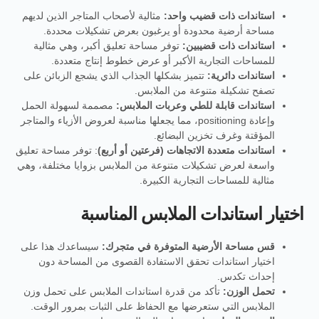
استاندات ذات قضيب واحد:
مثالية لأصحاب المتاجر الذين لديهم
مساحة أرضية محدودة أو يرغبون بعرض تشكيلات محددة.
استاندات ذات قضيبين:
توفر مساحة تعليق أكبر، وهي مثالية
للمساحات التجارية الأكبر أو عرض خطوط إنتاج متعددة.
استاندات دائرية:
تتميز بشكلها الجذاب الذي يشجع الزبائن على
تصفح تشكيلة متنوعة من الملابس.
استاندات قابلة للطي وعربات الملابس:
مصممة لسهولة الحمل
وإعادة positioning، مما يجعلها مناسبة لعروض الأزياء والمتاجر
المؤقتة وغرف تخزين البضائع.
استاندات متعددة الاتجاهات (فرعتين أو أربع)
: توفر مساحة تعليق
واسعة لعرض تشكيلات متنوعة من الملابس بزوايا مختلفة، وهي
مثالية للمساحات التجارية الكبيرة.
اختيار استاندات الملابس المناسبة
قس مساحة الأرضية المتوفرة في متجرك:
سيساعدك هذا على
اختيار استاندات تحقق الاستفادة القصوى من المساحة دون
إحداث تكدس.
تحمل الوزن:
تأكد من قدرة استاندات الملابس على تحمل وزن
الملابس التي ستعرضها مع الحفاظ على الثبات بمرور الوقت.