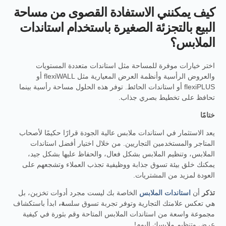
كيف يمكنني الاستفادة القصوى من مساحة
البيع بالتجزئة الصغيرة باستخدام استاندات
الملابس؟
اختر خيارات موفرة للمساحة مثل استاندات متعددة المستويات
والعروض الرأسية وأنظمة العرض المعيارية مثل flexiWALL أو
flexiPLUS أو استاندات الحائط. توفر هذه الحلول مساحة رأسية بينما
تحافظ على تخطيط بصري جذاب.
ختامًا
يعد الاستثمار في استاندات ملابس عالية الجودة قرارًا حكيمًا لأصحاب
المتاجر والمستخدمين التجاريين. من خلال اختيار أفضل استاندات
الملابس، وتنظيم الملابس بشكل فعال، والحفاظ عليها بشكل جيد،
يمكنك خلق بيئة تسوق جذابة ووظيفية تجذب العملاء وتشجعهم على
العودة لمزيد من المشتريات.
تذكر
أن
استاندات الملابس
الخاصة بك ليست مجرد أدوات تخزين، بل
هي تعكس علامتك التجارية وتوفر تجربة تسوق سلس
ة،
ابدأ باستكشاف
مجموعة واسعة من استاندات الملابس المتاحة وقم بثورة في كيفية
عرض وتنظيم ملابسك اليوم!